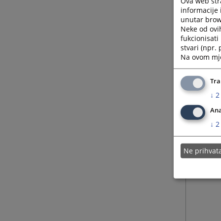
Ova web stra
informacije 
unutar brows
Neke od ovi
fukcionisat
stvari (npr.
Na ovom mjes
Tra
↓
2
Ana
↓
2
Ne prihva