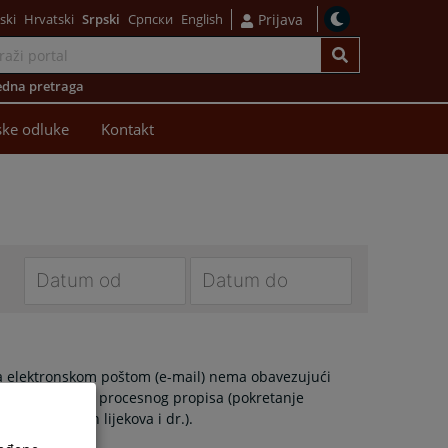
ski
Hrvatski
Srpski
Српски
English
Prijava
dna pretraga
ke odluke
Kontakt
Navigate
Navigate
forward
forward
to
to
 elektronskom poštom (e-mail) nema obavezujući
interact
interact
slu bilo kojeg procesnog propisa (pokretanje
with
with
ivanje pravnih lijekova i dr.).
the
the
calendar
calendar