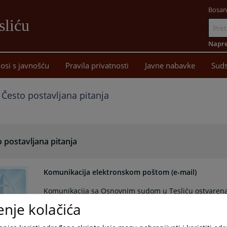
Bosan
sliću
Idi
na
Napre
sadržaj
osi s javnošću
Pravila privatnosti
Javne nabavke
Suds
Često postavljana pitanja
 postavljana pitanja
Komunikacija elektronskom poštom (e-mail)
Komunikacija sa Osnovnim sudom u Tesliću ostvarena
karakter i ne smatra se komunikacijom sa sudom u smi
enje kolačića
postupka, dostavljanje podneska, davanje izjava, izjavlj