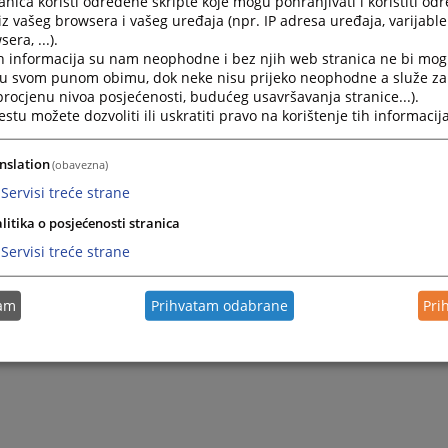
nica koristi određene skripte koje mogu pohranjivati i koristiti od
iz vašeg browsera i vašeg uređaja (npr. IP adresa uređaja, varijable 
Kako mogu doći na razgovor kod predsjednika suda?
era, ...).
h informacija su nam neophodne i bez njih web stranica ne bi mog
Predsjednik suda prima stranke svakog utorka u mjes
i u svom punom obimu, dok neke nisu prijeko neophodne a služe z
 procjenu nivoa posjećenosti, budućeg usavršavanja stranice...).
tu možete dozvoliti ili uskratiti pravo na korištenje tih informacija
Kako mogu dobiti informacije o predmetu?
nslation
(obavezna)
Informacije o predmetu možete dobiti u sudskoj pisarni
Servisi treće strane
litika o posjećenosti stranica
Kako mogu doći do sudije u postupku?
Servisi treće strane
Do sudije koji sudi u Vašem postupku nije dozvoljeno d
tam
Prihvatam odabrane
Pri