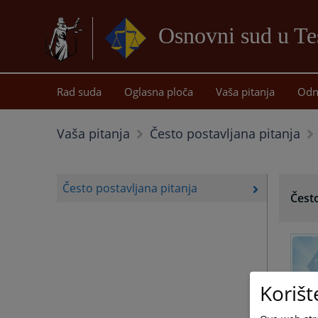
Osnovni sud u Te
Rad suda
Oglasna ploča
Vaša pitanja
Odn
Vaša pitanja
Često postavljana pitanja
Često postavljana pitanja
Često
Korišt