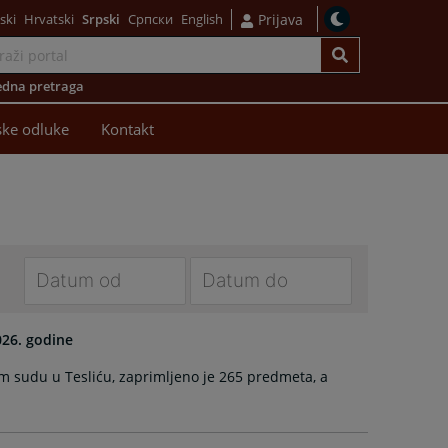
ski
Hrvatski
Srpski
Српски
English
Prijava
dna pretraga
ke odluke
Kontakt
Navigate
Navigate
forward
forward
026. godine
to
to
m sudu u Tesliću, zaprimljeno je 265 predmeta, a
interact
interact
with
with
the
the
calendar
calendar