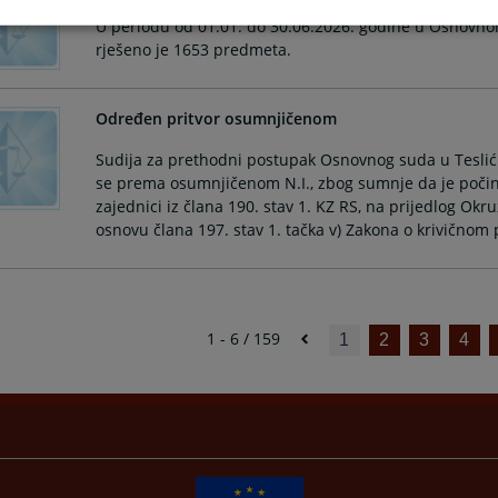
U periodu od 01.01. do 30.06.2026. godine u Osnovno
rješeno je 1653 predmeta.
Određen pritvor osumnjičenom
Sudija za prethodni postupak Osnovnog suda u Tesliću
se prema osumnjičenom N.I., zbog sumnje da je počinio 
zajednici iz člana 190. stav 1. KZ RS, na prijedlog Ok
1 - 6 / 159
1
2
3
4