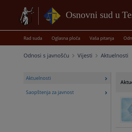
Osnovni sud u Te
Rad suda
Oglasna ploča
Vaša pitanja
Odn
Aktuelnosti
Odnosi s javnošću
Vijesti
Aktuelnosti
Aktu
Saopštenja za javnost