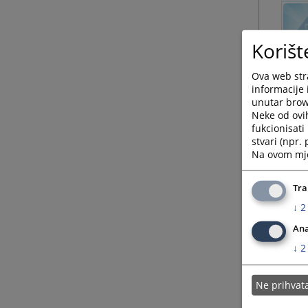
Korišt
Ova web stra
informacije 
unutar brows
Neke od ovi
fukcionisat
stvari (npr.
Na ovom mjes
Tra
↓
2
Ana
↓
2
Ne prihva