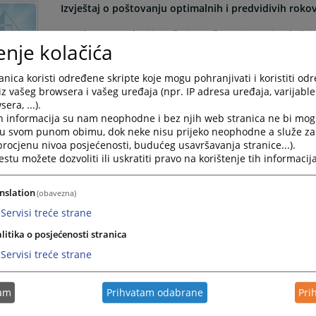
Izvještaj o poštovanju optimalnih i predvidivih roko
U prilogu se nalazi izvještaj o poštovanju optimalnih 
enje kolačića
30.06.2026. godine.
nica koristi određene skripte koje mogu pohranjivati i koristiti od
iz vašeg browsera i vašeg uređaja (npr. IP adresa uređaja, varijable 
Zaključak o prodaji nepokretnosti
era, ...).
h informacija su nam neophodne i bez njih web stranica ne bi mog
Osnovni sud u Tesliću u predmetu broj: 87 0 Ip 025672
i u svom punom obimu, dok neke nisu prijeko neophodne a služe z
kojim se određuje drugo ročište za prodaju nepokretno
 procjenu nivoa posjećenosti, budućeg usavršavanja stranice...).
tu možete dozvoliti ili uskratiti pravo na korištenje tih informacija
Produžen pritvor optuženom
nslation
(obavezna)
Servisi treće strane
Osnovni sud u Tesliću, dana 17.07.2026. godine, doni
krivičnog djela neovlaštena proizvodnja i promet opojn
litika o posjećenosti stranica
Republike Srpske, na prijedlog Okružnog javnog tužila
Servisi treće strane
197. stav 1. tačka v) Zakona o krivičnom postupku RS.
tam
Prihvatam odabrane
Pri
Izvještaj o radu suda za period od 01.01. do 30.06.20