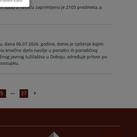
Pokreće Klaro!
m sudu u Tesliću zaprimljeno je 2103 predmeta, a
, dana 06.07.2026. godine, donio je rješenje kojim
krivično djelo nasilje u porodici ili porodičnoj
ružnog javnog tužilaštva u Doboju, određuje pritvor po
5
27