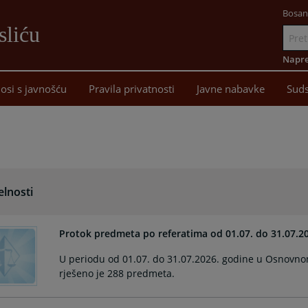
Bosan
sliću
Idi
na
Napre
sadržaj
osi s javnošću
Pravila privatnosti
Javne nabavke
Suds
elnosti
Protok predmeta po referatima od 01.07. do 31.07.2
U periodu od 01.07. do 31.07.2026. godine u Osnovno
rješeno je 288 predmeta.