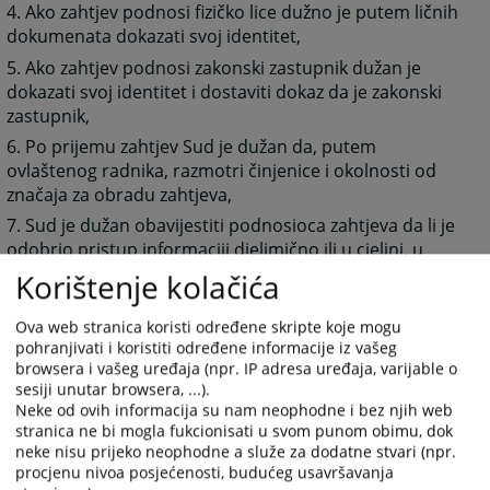
4. Ako zahtjev podnosi fizičko lice dužno je putem ličnih
dokumenata dokazati svoj identitet,
5. Ako zahtjev podnosi zakonski zastupnik dužan je
dokazati svoj identitet i dostaviti dokaz da je zakonski
zastupnik,
6. Po prijemu zahtjev Sud je dužan da, putem
ovlaštenog radnika, razmotri činjenice i okolnosti od
značaja za obradu zahtjeva,
7. Sud je dužan obavijestiti podnosioca zahtjeva da li je
odobrio pristup informaciji djelimično ili u cjelini, u
roku od 15 dana od dana prijema zahtjeva, s tim da taj
Korištenje kolačića
rok može biti produžen za 7 dana u slučajevima
predviđenim u Zakonu o slobodi pristupa
Ova web stranica koristi određene skripte koje mogu
informacijama,
pohranjivati i koristiti određene informacije iz vašeg
browsera i vašeg uređaja (npr. IP adresa uređaja, varijable o
8. Pristup informacijama obezbijediće se podnosiocu
sesiji unutar browsera, ...).
zahtjeva na jednom od zvaničnih jezika u Bosni i
Neke od ovih informacija su nam neophodne i bez njih web
Hercegovini, kao i na originalnom jeziku koji je različit
stranica ne bi mogla fukcionisati u svom punom obimu, dok
od zvaničnih jezika, ako je to moguće,
neke nisu prijeko neophodne a služe za dodatne stvari (npr.
procjenu nivoa posjećenosti, budućeg usavršavanja
9. Sud može odbiti zahtjev za pristup informacijama