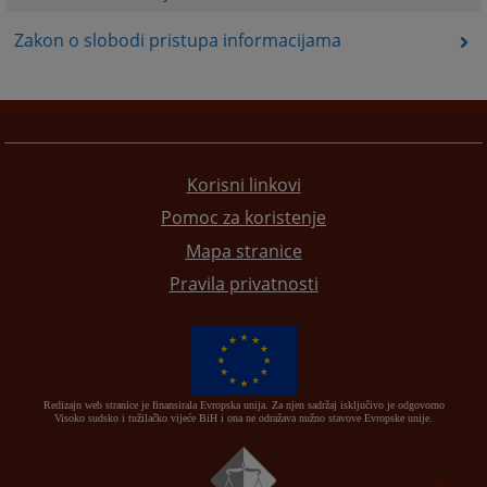
Zakon o slobodi pristupa informacijama
Korisni linkovi
Pomoc za koristenje
Mapa stranice
Pravila privatnosti
Redizajn web stranice je finansirala Evropska unija. Za njen sadržaj isključivo je odgovorno
Visoko sudsko i tužilačko vijeće BiH i ona ne odražava nužno stavove Evropske unije.