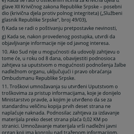
glave XII Krivičnog zakona Republike Srpske – posebni
dio (krivična djela protiv polnog integriteta) („Službeni
glasnik Republike Srpske“, broj 49/03),
f) Kada se radi o poštivanju pretpostavke nevinosti,
g) Kada se, nakon provedenog postupka, utvrdi da
objavljivanje informacije nije od javnog interesa.
10. Ako Sud nije u mogućnosti da udovolji zahtjevu o
tome će, u roku od 8 dana, obavijestiti podnosioca
zahtjeva sa uputstvom o mogućnosti podnošenja žalbe
nadležnom organu, uključujući i pravo obraćanja
Ombudsmanu Republike Srpske.
11. Troškovi umnožavanja su utvrđeni Uputstvom o
troškovima za pristup informacijama, koje je donijelo
Ministarstvo pravde, a kojim je utvrđeno da se za
standardnu veličinu kopija prvih deset strana ne
naplaćuje naknada. Podnosilac zahtjeva za izdavanje
materijala preko deset strana plaća 0,02 KM po
stranici. Umnožavanje materijala vrši nadležni javni
organ koji ima konrolu nad traženom informacijom.