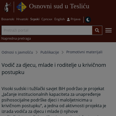
Osnovni sud u Tesliću
Bosanski
Hrvatski
Srpski
Српски
English
Prijava
Napredna pretraga
Promotivni materijali
Odnosi s javnošću
Publikacije
Vodič za djecu, mlade i roditelje u krivičnom
postupku
Visoki sudski i tužilački savjet BiH podržao je projekat
„Jačanje institucionalnih kapaciteta za unapređenje
psihosocijalne podrške djeci i maloljetnicima u
krivičnom postupku“, a jedna od aktivnosti projekta je
izrada vodiča za djecu i mlade (i njihove