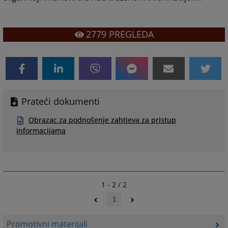
2779
PREGLEDA
Prateći dokumenti
Obrazac za podnošenje zahtjeva za pristup
informacijama
1 - 2 / 2
1
Promotivni materijali