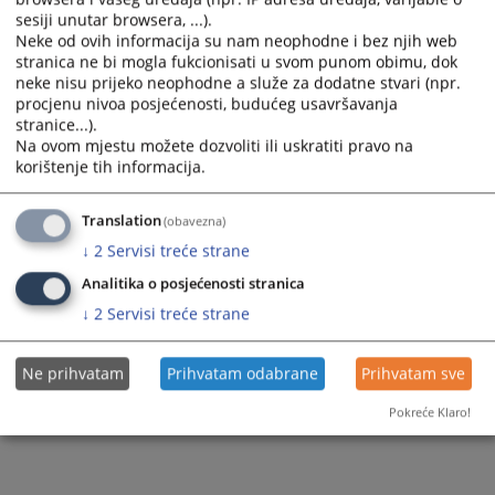
Prikazana vijest je na
:
Srpski jezik
sesiji unutar browsera, ...).
Neke od ovih informacija su nam neophodne i bez njih web
1773
PREGLEDA
stranica ne bi mogla fukcionisati u svom punom obimu, dok
neke nisu prijeko neophodne a služe za dodatne stvari (npr.
procjenu nivoa posjećenosti, budućeg usavršavanja
stranice...).
Na ovom mjestu možete dozvoliti ili uskratiti pravo na
korištenje tih informacija.
Translation
(obavezna)
↓
2
Servisi treće strane
Analitika o posjećenosti stranica
↓
2
Servisi treće strane
Ne prihvatam
Prihvatam odabrane
Prihvatam sve
Pokreće Klaro!