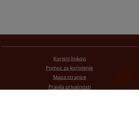
Korisni linkovi
Pomoc za koristenje
Mapa stranice
Pravila privatnosti
Redizajn web stranice je finansirala Evropska unija. Za njen sadržaj isključivo je odgovorno
Visoko sudsko i tužilačko vijeće BiH i ona ne odražava nužno stavove Evropske unije.