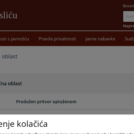
Bosan
sliću
Idi
na
Napre
sadržaj
osi s javnošću
Pravila privatnosti
Javne nabavke
Suds
a oblast
čna oblast
Produžen pritvor optuženom
Određen pritvor osumnjičenom
enje kolačića
Osuđen zbog krivičnog djela nasilje u porodici ili porodič