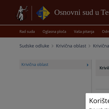
Osnovni sud u Te
Rad suda
Oglasna ploča
Vaša pitanja
Odn
Krivičn
Sudske odluke
Krivična oblast
Krivična oblast
Krivi
Korišt