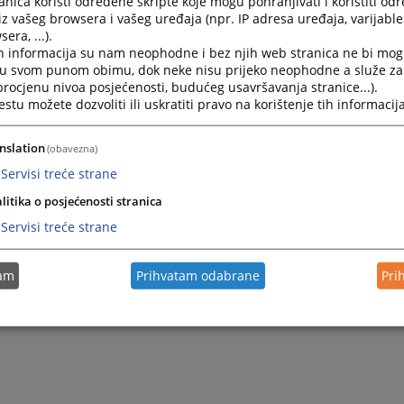
nica koristi određene skripte koje mogu pohranjivati i koristiti od
iz vašeg browsera i vašeg uređaja (npr. IP adresa uređaja, varijable 
era, ...).
Osuđen zbog krivičnog djela ugrožavanje sigurnosti
h informacija su nam neophodne i bez njih web stranica ne bi mog
i u svom punom obimu, dok neke nisu prijeko neophodne a služe z
 procjenu nivoa posjećenosti, budućeg usavršavanja stranice...).
Osuđen zbog krivičnog djela nasilje u porodici i ugrožava
tu možete dozvoliti ili uskratiti pravo na korištenje tih informacija
Osuđen zbog produženog krivičnog djela nasilje
nslation
(obavezna)
u porodici ili porodičnoj zajednici
Servisi treće strane
litika o posjećenosti stranica
Servisi treće strane
tam
Prihvatam odabrane
Pri