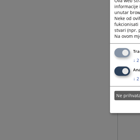
Ova web stra
informacije 
unutar brows
Neke od ovi
fukcionisat
stvari (npr.
Na ovom mjes
Tra
↓
2
Ana
↓
2
Ne prihva