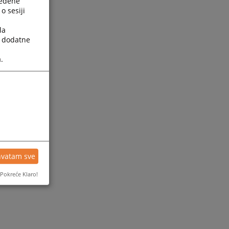
ređene
o sesiji
la
a dodatne
.
ijesti
hvatam sve
Pokreće Klaro!