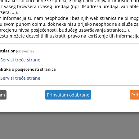
nica koristi određene skripte koje mogu pohranjivati i koristiti od
iz vašeg browsera i vašeg uređaja (npr. IP adresa uređaja, varijable 
era, ...).
h informacija su nam neophodne i bez njih web stranica ne bi mog
i u svom punom obimu, dok neke nisu prijeko neophodne a služe z
 procjenu nivoa posjećenosti, budućeg usavršavanja stranice...).
tu možete dozvoliti ili uskratiti pravo na korištenje tih informacija
nslation
(obavezna)
Servisi treće strane
Trenutno nema v
litika o posjećenosti stranica
Servisi treće strane
tam
Prihvatam odabrane
Pri