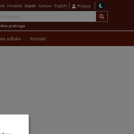
ski
Hrvatski
Srpski
Српски
English
Prijava
dna pretraga
ke odluke
Kontakt