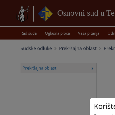
Osnovni sud u Te
Rad suda
Oglasna ploča
Vaša pitanja
Odn
Prekr
Sudske odluke
Prekršajna oblast
Prekršajna oblast
Korišt