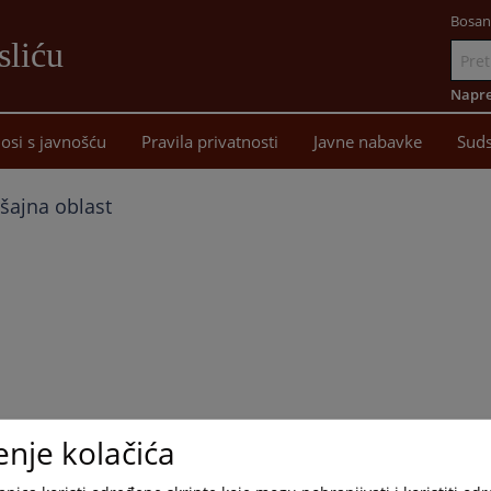
Bosan
sliću
Idi
na
Napre
sadržaj
osi s javnošću
Pravila privatnosti
Javne nabavke
Suds
šajna oblast
enje kolačića