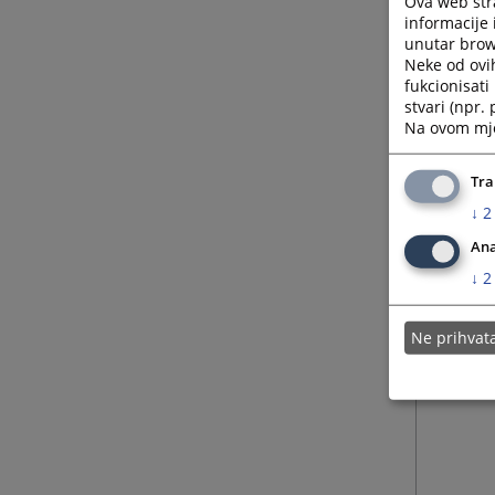
Ova web stra
informacije 
unutar brows
Neke od ovi
fukcionisat
stvari (npr.
Na ovom mjes
Tra
↓
2
Ana
↓
2
Ne prihva