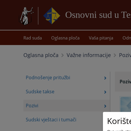
Osnovni sud u Te
Rad suda
Oglasna ploča
Vaša pitanja
Odn
Poziv
Oglasna ploča
Važne informacije
Podnošenje pritužbi
Poziv
Sudske takse
Pozivi
Korišt
Sudski vještaci i tumači