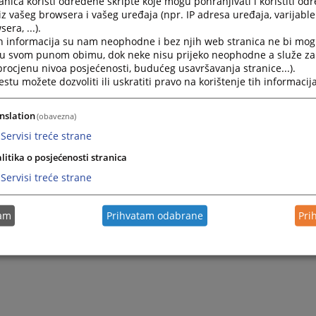
nica koristi određene skripte koje mogu pohranjivati i koristiti od
iz vašeg browsera i vašeg uređaja (npr. IP adresa uređaja, varijable 
era, ...).
h informacija su nam neophodne i bez njih web stranica ne bi mog
i u svom punom obimu, dok neke nisu prijeko neophodne a služe z
 procjenu nivoa posjećenosti, budućeg usavršavanja stranice...).
tu možete dozvoliti ili uskratiti pravo na korištenje tih informacija
nslation
(obavezna)
Servisi treće strane
litika o posjećenosti stranica
Servisi treće strane
tam
Prihvatam odabrane
Pri