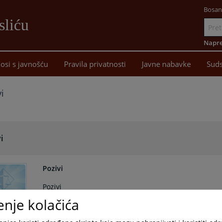
Bosan
sliću
Idi
na
Napre
sadržaj
osi s javnošću
Pravila privatnosti
Javne nabavke
Suds
i
i
Pozivi
Pozivi
enje kolačića