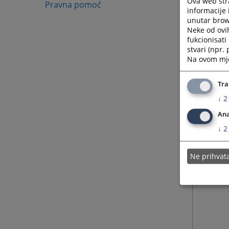
Ova web stra
Pravna pomoć
informacije 
unutar brows
Neke od ovi
fukcionisat
stvari (npr.
Na ovom mjes
Tra
↓
2
Ana
↓
2
Ne prihva