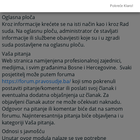
dobiti, o samoj organizaciji suda, o statistici o protoku
Pokreće Klaro!
predmeta, o osnivanju suda, o uposlenicima suda.
Oglasna ploča
Kroz informacije krećete se na isti način kao i kroz Rad
suda. Na oglasnu ploču, administrator će stavljati
informacije ili službene obavijesti koje su i u zgradi
suda postavljene na oglasnu ploču.
Vaša pitanja
Web stranica namijenjena profesionalnoj zajednici,
medijima, i svim građanima Bosne i Hercegovine. Svaki
posjetitelj može putem foruma
https://forum.pravosudje.ba/
koji smo pokrenuli
postaviti pitanje/komentar ili poslati svoj članak i
eventualna dodatna objašnjenja uz članak. Za
objavljeni članak autor ne može očekivati naknadu.
Odgovor na pitanje ili komentar biće dat na samom
forumu. Najinteresantnija pitanja biće objavljena i u
kategoriji Vaša pitanja.
Odnosi s javnošću
Unutar ovog modula nalaze se sve potrebne