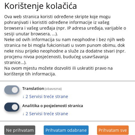
boljom međusobnom komunikacijom.
Korištenje kolačića
Grupa Najava događaja predstavlja najavu budućih
događanja važnih za sud sa datumom događanja.
Ova web stranica koristi određene skripte koje mogu
Grupa često postavljana pitanja prikazuje pitanja i
pohranjivati i koristiti određene informacije iz vašeg
browsera i vašeg uređaja (npr. IP adresa uređaja, varijable o
odgovore koji su najčešće postavljana sudu, a vezana
sesiji unutar browsera, ...).
su za rad suda ili druge aktivnosti vezane za sam sud.
Neke od ovih informacija su nam neophodne i bez njih web
Grupa Raspored suđenja prikazuje detaljne informacije
stranica ne bi mogla fukcionisati u svom punom obimu, dok
o suđenjima u sudu za određeni vremenski period.
neke nisu prijeko neophodne a služe za dodatne stvari (npr.
Grupa Vijesti iz pravosuđa obuhvata informacije koje
procjenu nivoa posjećenosti, budućeg usavršavanja
su vezane za pravosuđe BiH u cjelini.
stranice...).
Unutar svih grupa starije novosti i informacije osim
Na ovom mjestu možete dozvoliti ili uskratiti pravo na
korištenje tih informacija.
onih koje su na naslovnici nisu zbrisane. Klikom na riječ
“više” prebacit će vas arhivu aktuelnosti ili drugih
informacija.
Translation
(obavezna)
Rad suda
↓
2
Servisi treće strane
Klikom na Rad suda otvoriti će vam se web stranicama
Analitika o posjećenosti stranica
sa svim novostima (arhivom) koje su vezane za rad
↓
2
Servisi treće strane
suda.
Klikom na neku od kategorija možete dobiti
informacije: o dokumentima koje na sudu možete
Ne prihvatam
Prihvatam odabrane
Prihvatam sve