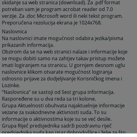
skidanje sa web stranica (download). Za .pdf format
potreban vam je program acrobat reader od 7.0
verzije. Za .doc Microsoft word ili neki tekst program.
Preporučena rezolucija ekrana je 1024x768.
Naslovnica
Na naslovnici imate mogućnost odabira jezika/pisma
prikazanih informacija.
Obzirom da se na web stranici nalaze i informacije koje
se mogu dobiti samo na zahtjev takav pristup možete
imati logiranjem na stranicu. U gornjem desnom uglu
naslovnice klikom otvarate mogućnost logiranja
odnosno prijave za dodjeljivanje Korisničkog imena i
Lozinke.
“Naslovnica” se sastoji od šest grupa informacija.
Raspoređene su u dva reda sa tri kolone.
Grupa Aktuelnosti obuhvata najaktuelnije informacije
vezane za svakodnevne aktivnosti suda. To su
informacije o aktivnostima koje su se već desile.
Grupa Riječ predsjednika sadrži pozdravnu riječ
predsjednika suda kao izraz dobrodošlice i želje za što