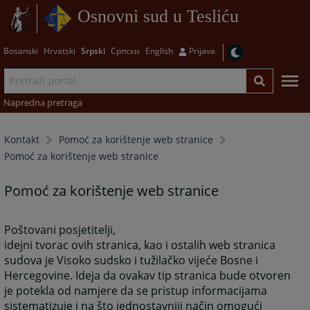
Osnovni sud u Tesliću
Bosanski
Hrvatski
Srpski
Српски
English
Prijava
Napredna pretraga
Kontakt
Pomoć za korištenje web stranice
Pomoć za korištenje web stranice
Pomoć za korištenje web stranice
Poštovani posjetitelji,
idejni tvorac ovih stranica, kao i ostalih web stranica
sudova je Visoko sudsko i tužilačko vijeće Bosne i
Hercegovine. Ideja da ovakav tip stranica bude otvoren
je potekla od namjere da se pristup informacijama
sistematizuje i na što jednostavniji način omogući