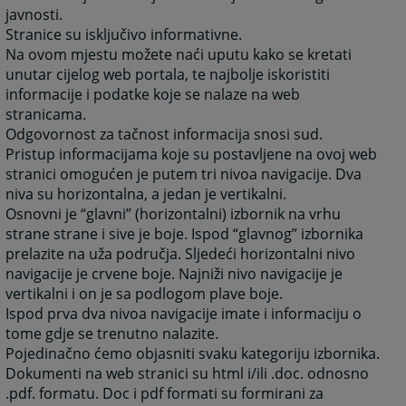
javnosti.
Stranice su isključivo informativne.
Na ovom mjestu možete naći uputu kako se kretati
unutar cijelog web portala, te najbolje iskoristiti
informacije i podatke koje se nalaze na web
stranicama.
Odgovornost za tačnost informacija snosi sud.
Pristup informacijama koje su postavljene na ovoj web
stranici omogućen je putem tri nivoa navigacije. Dva
niva su horizontalna, a jedan je vertikalni.
Osnovni je “glavni” (horizontalni) izbornik na vrhu
strane strane i sive je boje. Ispod “glavnog” izbornika
prelazite na uža područja. Sljedeći horizontalni nivo
navigacije je crvene boje. Najniži nivo navigacije je
vertikalni i on je sa podlogom plave boje.
Ispod prva dva nivoa navigacije imate i informaciju o
tome gdje se trenutno nalazite.
Pojedinačno ćemo objasniti svaku kategoriju izbornika.
Dokumenti na web stranici su html i/ili .doc. odnosno
.pdf. formatu. Doc i pdf formati su formirani za