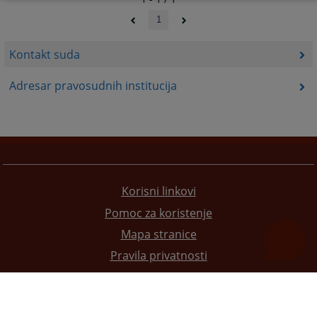
1
Kontakt suda
Adresar pravosudnih institucija
Korisni linkovi
Pomoc za koristenje
Mapa stranice
Pravila privatnosti