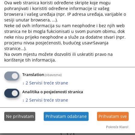
Ova web stranica koristi određene skripte koje mogu
pohranjivati i koristiti određene informacije iz vašeg
9343
PREGLEDA
browsera i vašeg uređaja (npr. IP adresa uređaja, varijable o
sesiji unutar browsera, ...).
Neke od ovih informacija su nam neophodne i bez njih web
stranica ne bi mogla fukcionisati u svom punom obimu, dok
neke nisu prijeko neophodne a služe za dodatne stvari (npr.
procjenu nivoa posjećenosti, budućeg usavršavanja
stranice...).
Na ovom mjestu možete dozvoliti ili uskratiti pravo na
korištenje tih informacija.
Translation
(obavezna)
↓
2
Servisi treće strane
Analitika o posjećenosti stranica
↓
2
Servisi treće strane
Ne prihvatam
Prihvatam odabrane
Prihvatam sve
Pokreće Klaro!
1 - 1 / 1