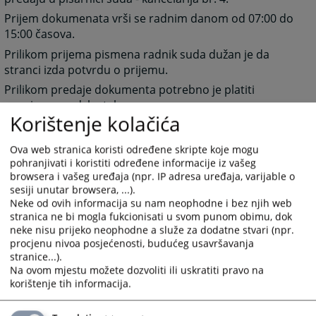
Prijem dokumenata vrši se radnim danom od 07:00 do
15:00 časova.
Prilikom prijema pismena radnik suda dužan je da
stranci izda potvrdu o prijemu.
Prilikom predaje dokumenta potrebno je platiti
propisanu sudsku taksu.
Korištenje kolačića
Ova web stranica koristi određene skripte koje mogu
1601
PREGLEDA
pohranjivati i koristiti određene informacije iz vašeg
browsera i vašeg uređaja (npr. IP adresa uređaja, varijable o
sesiji unutar browsera, ...).
Neke od ovih informacija su nam neophodne i bez njih web
stranica ne bi mogla fukcionisati u svom punom obimu, dok
neke nisu prijeko neophodne a služe za dodatne stvari (npr.
procjenu nivoa posjećenosti, budućeg usavršavanja
stranice...).
Na ovom mjestu možete dozvoliti ili uskratiti pravo na
korištenje tih informacija.