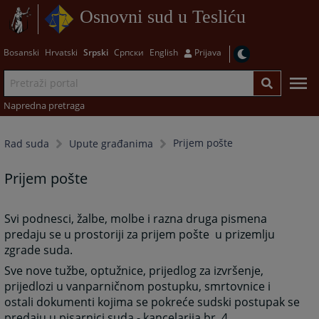
Osnovni sud u Tesliću
Bosanski
Hrvatski
Srpski
Српски
English
Prijava
Napredna pretraga
Prijem pošte
Rad suda
Upute građanima
Prijem pošte
Svi podnesci, žalbe, molbe i razna druga pismena
predaju se u prostoriji za prijem pošte u prizemlju
zgrade suda.
Sve nove tužbe, optužnice, prijedlog za izvršenje,
prijedlozi u vanparničnom postupku, smrtovnice i
ostali dokumenti kojima se pokreće sudski postupak se
predaju u pisarnici suda - kancelarija br. 4.