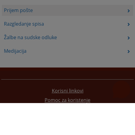
Prijem pošte
Razgledanje spisa
Žalbe na sudske odluke
Medijacija
Korisni linkovi
Pomoc za koristenje
Mapa stranice
Pravila privatnosti