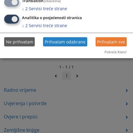
Translation
(obavezna)
↓
2
Servisi treće strane
Analitika o posjećenosti stranica
↓
2
Servisi treće strane
Ne prihvatam
Prihvatam odabrane
Prihvatam sve
Pokreće Klaro!
1 - 1 / 1
1
Radno vrijeme
Uvjerenja i potvrde
Ovjere i prepisi
Zemljišne knjige