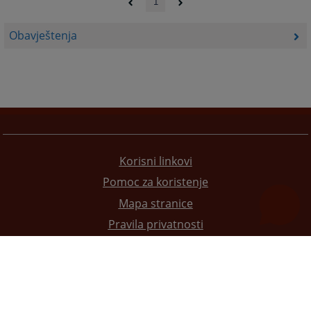
1
Obavještenja
Korisni linkovi
Pomoc za koristenje
Mapa stranice
Pravila privatnosti
Redizajn web stranice je finansirala Evropska unija. Za njen sadržaj isključivo je odgovorno
Visoko sudsko i tužilačko vijeće BiH i ona ne odražava nužno stavove Evropske unije.