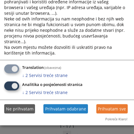
pohranjivati i koristiti određene informacije iz vašeg
and
and
browsera i vašeg uređaja (npr. IP adresa uređaja, varijable o
select
select
sesiji unutar browsera, ...).
a
a
Neke od ovih informacija su nam neophodne i bez njih web
stranica ne bi mogla fukcionisati u svom punom obimu, dok
date.
date.
neke nisu prijeko neophodne a služe za dodatne stvari (npr.
Press
Press
procjenu nivoa posjećenosti, budućeg usavršavanja
the
the
stranice...).
question
question
Na ovom mjestu možete dozvoliti ili uskratiti pravo na
mark
mark
korištenje tih informacija.
key
key
to
to
Translation
(obavezna)
get
get
↓
2
Servisi treće strane
the
the
keyboard
keyboard
Analitika o posjećenosti stranica
shortcuts
shortcuts
↓
2
Servisi treće strane
for
for
changing
changing
Ne prihvatam
Prihvatam odabrane
Prihvatam sve
dates.
dates.
Pokreće Klaro!
1 - 1 / 1