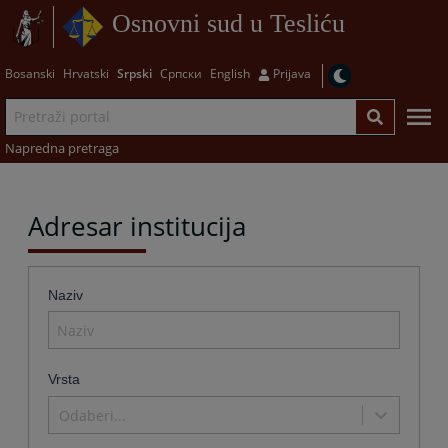
Osnovni sud u Tesliću
Bosanski
Hrvatski
Srpski
Српски
English
Prijava
Napredna pretraga
Adresar institucija
Naziv
Vrsta
Odaberi...