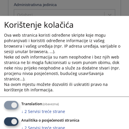
Administrativna jedinica
Odaberi...
Korištenje kolačića
Ova web stranica koristi određene skripte koje mogu
pohranjivati i koristiti određene informacije iz vašeg
Naziv
browsera i vašeg uređaja (npr. IP adresa uređaja, varijable o
sesiji unutar browsera, ...).
Osnovni sud u Tesliću
Neke od ovih informacija su nam neophodne i bez njih web
Naziv institucije:
Osnovni sud u Tesliću
stranica ne bi mogla fukcionisati u svom punom obimu, dok
Adresa:
Karađorđeva bb, 74270 Teslić
neke nisu prijeko neophodne a služe za dodatne stvari (npr.
procjenu nivoa posjećenosti, budućeg usavršavanja
Telefon:
053 431 559 - Centrala
stranice...).
Telefaks:
053 433 663
Na ovom mjestu možete dozvoliti ili uskratiti pravo na
Adresa elektronske pošte:
ossud-teslic@pravosudje.ba
korištenje tih informacija.
Web stranica:
https://ossud-teslic.pravosudje.ba
Radno vrijeme:
07:00 - 15:00
Translation
(obavezna)
Predsjednik:
Ljiljana Mikanović
↓
2
Servisi treće strane
Potvrde koje se
Uvjerenje da se ne vodi krivični postupak,
mogu dobiti u sudu:
uvjerenje da se ne vodi prekršajni postupak.
Analitika o posjećenosti stranica
Osoba za odnose s javnošću:
Suzana Bajbić-Borić
↓
2
Servisi treće strane