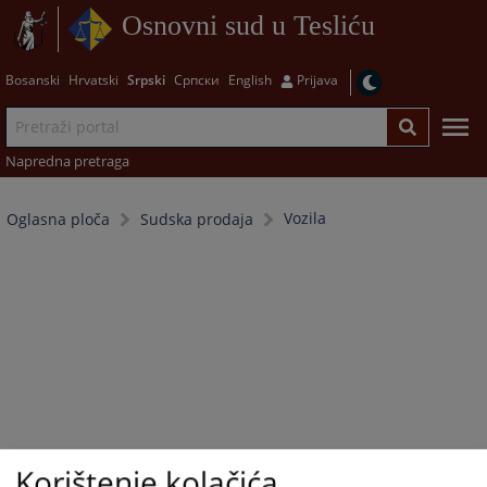
Osnovni sud u Tesliću
Bosanski
Hrvatski
Srpski
Српски
English
Prijava
Napredna pretraga
Vozila
Oglasna ploča
Sudska prodaja
Korištenje kolačića