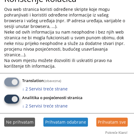
Ova web stranica koristi određene skripte koje mogu
pohranjivati i koristiti određene informacije iz vašeg
browsera i vašeg uređaja (npr. IP adresa uređaja, varijable o
sesiji unutar browsera, ...).
Neke od ovih informacija su nam neophodne i bez njih web
stranica ne bi mogla fukcionisati u svom punom obimu, dok
Trenutno nema vijesti
neke nisu prijeko neophodne a služe za dodatne stvari (npr.
procjenu nivoa posjećenosti, budućeg usavršavanja
stranice...).
Na ovom mjestu možete dozvoliti ili uskratiti pravo na
korištenje tih informacija.
Translation
(obavezna)
↓
2
Servisi treće strane
Analitika o posjećenosti stranica
↓
2
Servisi treće strane
Ne prihvatam
Prihvatam odabrane
Prihvatam sve
Pokreće Klaro!