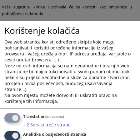
Vaše sugestije, kritike i pohvale će se koristiti kao smjernice u
poboljšanju rada suda.
Korištenje kolačića
S poštovanjem,
Predsjednica Osnovnog suda u Tesliću
Ova web stranica koristi određene skripte koje mogu
pohranjivati i koristiti određene informacije iz vašeg
Ljiljana Mikanović
browsera i vašeg uređaja (npr. IP adresa uređaja, varijable o
sesiji unutar browsera, ...).
5629
PREGLEDA
Neke od ovih informacija su nam neophodne i bez njih web
stranica ne bi mogla fukcionisati u svom punom obimu, dok
neke nisu prijeko neophodne a služe za dodatne stvari (npr.
procjenu nivoa posjećenosti, budućeg usavršavanja
stranice...).
Na ovom mjestu možete dozvoliti ili uskratiti pravo na
korištenje tih informacija.
Translation
(obavezna)
↓
2
Servisi treće strane
Analitika o posjećenosti stranica