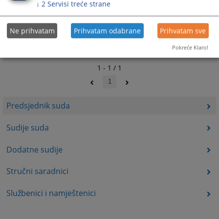
↓
2
Servisi treće strane
Ne prihvatam
Prihvatam odabrane
Prihvatam sve
Pokreće Klaro!
1 - 1 / 1
1
Predsjednik suda
Sudije suda
Dodatne sudije
Stručni saradnici
Službenici i namještenici