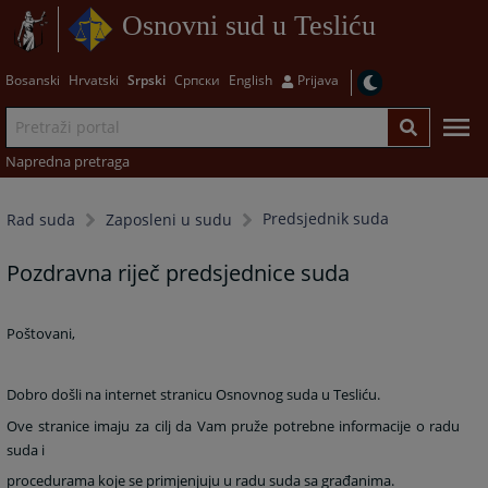
Osnovni sud u Tesliću
Bosanski
Hrvatski
Srpski
Српски
English
Prijava
Napredna pretraga
Predsjednik suda
Rad suda
Zaposleni u sudu
Pozdravna riječ predsjednice suda
Poštovani,
Dobro došli na internet stranicu Osnovnog suda u Tesliću.
Ove stranice imaju za cilj da Vam pruže potrebne informacije o radu
suda i
procedurama koje se primjenjuju u radu suda sa građanima.