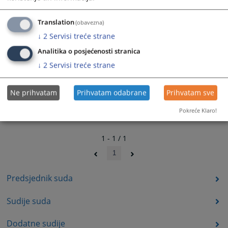
Translation
(obavezna)
↓
2
Servisi treće strane
Analitika o posjećenosti stranica
↓
2
Servisi treće strane
Ne prihvatam
Prihvatam odabrane
Prihvatam sve
Pokreće Klaro!
1 - 1 / 1
1
Predsjednik suda
Sudije suda
Dodatne sudije