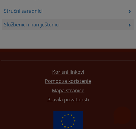
Stručni saradnici
Službenici i namještenici
Korisni linkovi
Pomoc za koristenje
Mapa stranice
Pravila privatnosti
Redizajn web stranice je finansirala Evropska unija. Za njen sadržaj isključivo je odgovorno