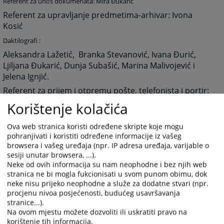
Referent za unos dokumenata: Mira Đukarić
Referent za upravljanje predmetima-arhivar: Ivona
Kosić
Daktilografi :
Aleksandra Lažetić, Branka Stevanović, Ivana Đurić,
Ljiljana Đukarić, Dunja Subašić, Marina Malivojević i
Jelena Ignjić.
Referent za prijem i otpremu pošte, telefonista i portir:
Aleksandra Dujaković
Korištenje kolačića
Sudski izvršilac:
Ova web stranica koristi određene skripte koje mogu
Siniša Borić
pohranjivati i koristiti određene informacije iz vašeg
Sudski izvršilac, vozač, ložač i kućni majstor:
browsera i vašeg uređaja (npr. IP adresa uređaja, varijable o
sesiji unutar browsera, ...).
Ljubiša Dostanić
Neke od ovih informacija su nam neophodne i bez njih web
stranica ne bi mogla fukcionisati u svom punom obimu, dok
Radnik na održavanju čistoće: Jovanka Bugarinović
neke nisu prijeko neophodne a služe za dodatne stvari (npr.
procjenu nivoa posjećenosti, budućeg usavršavanja
stranice...).
Na ovom mjestu možete dozvoliti ili uskratiti pravo na
2213
PREGLEDA
korištenje tih informacija.