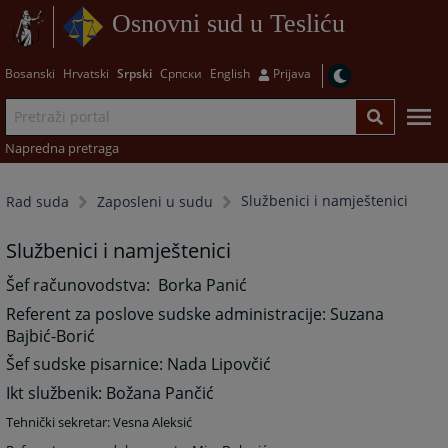
Osnovni sud u Tesliću
Bosanski
Hrvatski
Srpski
Српски
English
Prijava
Napredna pretraga
Službenici i namještenici
Rad suda
Zaposleni u sudu
Službenici i namještenici
Šef računovodstva: Borka Panić
Referent za poslove sudske administracije: Suzana
Bajbić-Borić
Šef sudske pisarnice: Nada Lipovčić
Ikt službenik: Božana Pančić
Tehnički sekretar: Vesna Aleksić