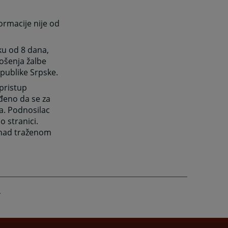
ormacije nije od
ku od 8 dana,
ošenja žalbe
publike Srpske.
pristup
rđeno da se za
a. Podnosilac
o stranici.
u nad traženom