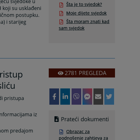
jecu svjedoke u
Šta je to svjedok?
 koji su usklađeni
Moje dijete svjedok
ivičnom postupku.
) i starijeg
Šta moram znati kad
sam svjedok
ristup
2781
PREGLEDA
liću
i pristupa
 informacijama iz
Prateći dokumenti
ednom predajom
Obrazac za
podnošenje zahtjeva za