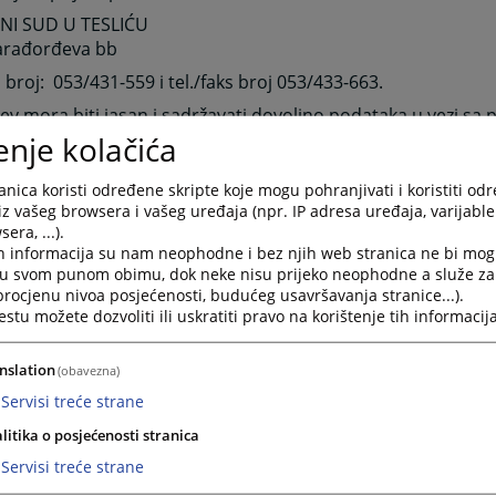
I SUD U TESLIĆU
Karađorđeva bb
 broj: 053/431-559 i tel./faks broj 053/433-663.
jev mora biti jasan i sadržavati dovoljno podataka u vezi sa 
em informacije,
enje kolačića
zahtjev podnosi fizičko lice dužno je putem ličnih dokumenat
nica koristi određene skripte koje mogu pohranjivati i koristiti od
t,
iz vašeg browsera i vašeg uređaja (npr. IP adresa uređaja, varijable 
zahtjev podnosi zakonski zastupnik dužan je dokazati svoj iden
era, ...).
h informacija su nam neophodne i bez njih web stranica ne bi mog
a je zakonski zastupnik,
i u svom punom obimu, dok neke nisu prijeko neophodne a služe z
rijemu zahtjev Sud je dužan da, putem ovlaštenog radnika, r
 procjenu nivoa posjećenosti, budućeg usavršavanja stranice...).
osti od značaja za obradu zahtjeva,
tu možete dozvoliti ili uskratiti pravo na korištenje tih informacija
je dužan obavijestiti podnosioca zahtjeva da li je odobrio pri
čno ili u cjelini, u roku od 15 dana od dana prijema zahtjeva, 
nslation
(obavezna)
iti produžen za 7 dana u slučajevima predviđenim u Zakonu
Servisi treće strane
pa informacijama,
litika o posjećenosti stranica
tup informacijama obezbijediće se podnosiocu zahtjeva na 
Servisi treće strane
ih jezika u Bosni i Hercegovini, kao i na originalnom jeziku koj