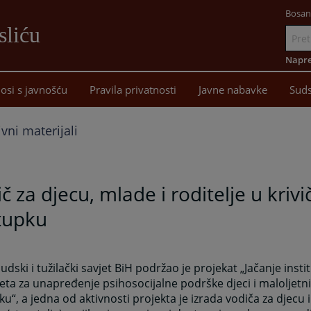
Bosan
sliću
Idi
na
Napre
sadržaj
osi s javnošću
Pravila privatnosti
Javne nabavke
Suds
vni materijali
č za djecu, mlade i roditelje u kri
tupku
sudski i tužilački savjet BiH podržao je projekat „Jačanje inst
eta za unapređenje psihosocijalne podrške djeci i maloljetn
u“, a jedna od aktivnosti projekta je izrada vodiča za djecu i