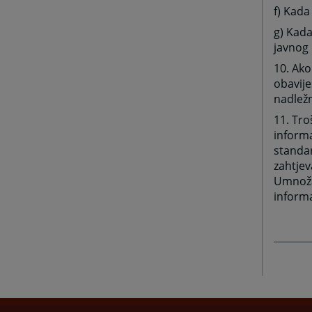
f) Kada
g) Kada
javnog 
10. Ako
obavij
nadlež
11. Tr
informa
standar
zahtjev
Umnožav
inform