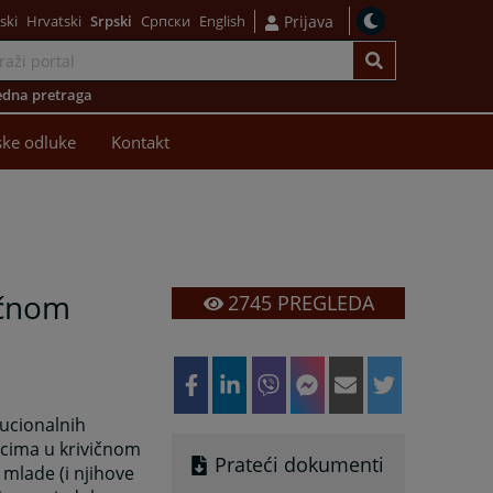
ski
Hrvatski
Srpski
Српски
English
Prijava
dna pretraga
ke odluke
Kontakt
vičnom
2745
PREGLEDA
itucionalnih
icima u krivičnom
Prateći dokumenti
 mlade (i njihove