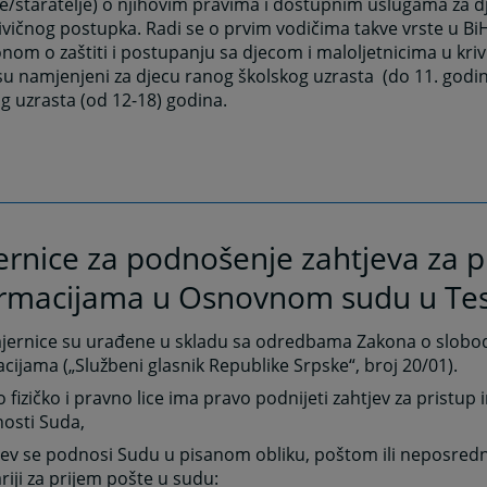
je/staratelje) o njihovim pravima i dostupnim uslugama za d
ivičnog postupka. Radi se o prvim vodičima takve vrste u BiH
nom o zaštiti i postupanju sa djecom i maloljetnicima u kr
su namjenjeni za djecu ranog školskog uzrasta (do 11. godina
g uzrasta (od 12-18) godina.
rnice za podnošenje zahtjeva za p
ormacijama u Osnovnom sudu u Tes
jernice su urađene u skladu sa odredbama Zakona o slobod
cijama („Službeni glasnik Republike Srpske“, broj 20/01).
o fizičko i pravno lice ima pravo podnijeti zahtjev za pristup
osti Suda,
tjev se podnosi Sudu u pisanom obliku, poštom ili neposr
riji za prijem pošte u sudu: