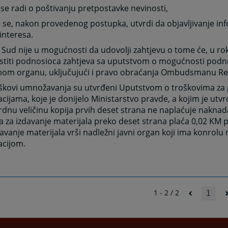
 se radi o poštivanju pretpostavke nevinosti,
 se, nakon provedenog postupka, utvrdi da objavljivanje inf
interesa.
 Sud nije u mogućnosti da udovolji zahtjevu o tome će, u ro
estiti podnosioca zahtjeva sa uputstvom o mogućnosti podn
nom organu, uključujući i pravo obraćanja Ombudsmanu Re
oškovi umnožavanja su utvrđeni Uputstvom o troškovima za 
cijama, koje je donijelo Ministarstvo pravde, a kojim je utv
dnu veličinu kopija prvih deset strana ne naplaćuje naknad
a za izdavanje materijala preko deset strana plaća 0,02 KM p
anje materijala vrši nadležni javni organ koji ima konrol
acijom.
1 - 2 / 2
1