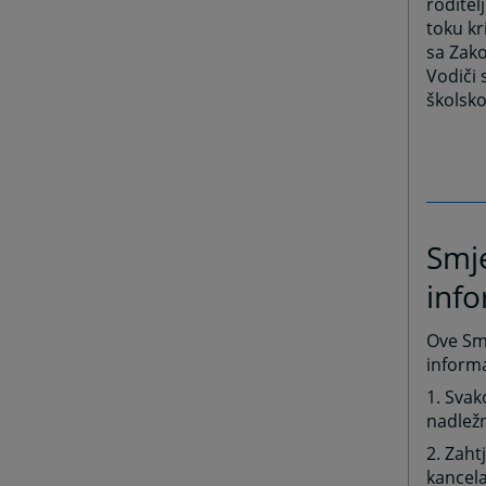
roditel
toku kr
sa Zako
Vodiči 
školsko
Smje
inf
Ove Sm
informa
1. Svak
nadležn
2. Zah
kancela