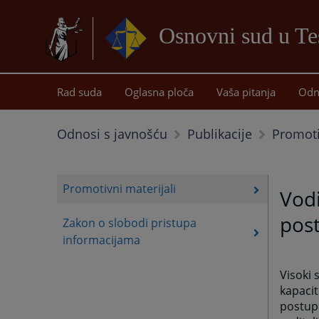
Osnovni sud u Te
Rad suda
Oglasna ploča
Vaša pitanja
Odn
Promoti
Odnosi s javnošću
Publikacije
Promotivni materijali
Vodi
pos
Zakon o slobodi pristupa
informacijama
Visoki 
kapacit
postupk