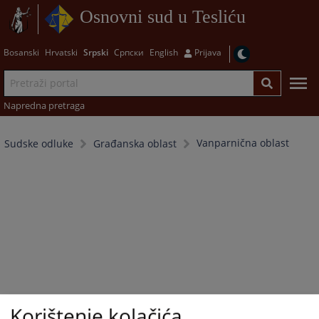
Osnovni sud u Tesliću
Bosanski
Hrvatski
Srpski
Српски
English
Prijava
Napredna pretraga
Vanparnična oblast
Sudske odluke
Građanska oblast
Korištenje kolačića