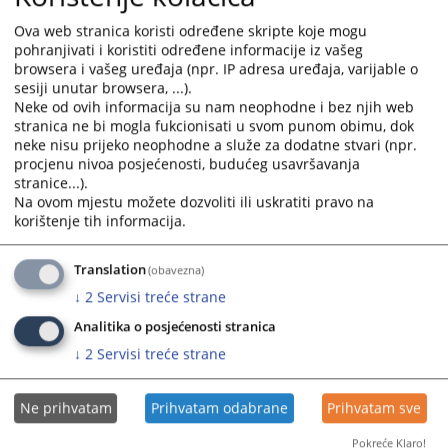
Ova web stranica koristi određene skripte koje mogu
pohranjivati i koristiti određene informacije iz vašeg
browsera i vašeg uređaja (npr. IP adresa uređaja, varijable o
sesiji unutar browsera, ...).
Neke od ovih informacija su nam neophodne i bez njih web
stranica ne bi mogla fukcionisati u svom punom obimu, dok
Trenutno nema vijesti
neke nisu prijeko neophodne a služe za dodatne stvari (npr.
procjenu nivoa posjećenosti, budućeg usavršavanja
stranice...).
Na ovom mjestu možete dozvoliti ili uskratiti pravo na
korištenje tih informacija.
Translation
(obavezna)
↓
2
Servisi treće strane
Analitika o posjećenosti stranica
↓
2
Servisi treće strane
Ne prihvatam
Prihvatam odabrane
Prihvatam sve
Pokreće Klaro!