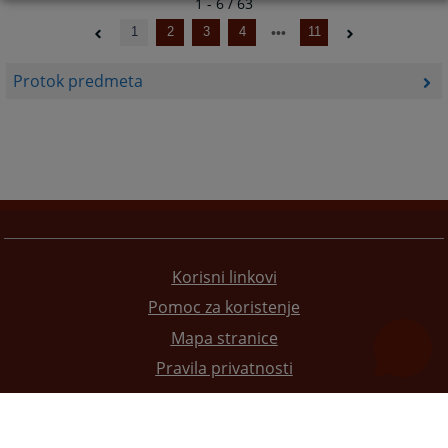
1 - 6 / 63
1
2
3
4
11
Protok predmeta
Korisni linkovi
Pomoc za koristenje
Mapa stranice
Pravila privatnosti