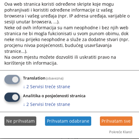
Ova web stranica koristi određene skripte koje mogu
and
and
Izvještaj o radu suda za period od 01.01. do 30.06.2026.
pohranjivati i koristiti određene informacije iz vašeg
select
select
godine
browsera i vašeg uređaja (npr. IP adresa uređaja, varijable o
a
a
sesiji unutar browsera, ...).
date.
date.
Protok predmeta po referatima od 01.06. do 30.06.2026.
Neke od ovih informacija su nam neophodne i bez njih web
Press
Press
stranica ne bi mogla fukcionisati u svom punom obimu, dok
godine
the
the
neke nisu prijeko neophodne a služe za dodatne stvari (npr.
procjenu nivoa posjećenosti, budućeg usavršavanja
question
question
Protok predmeta po referatima od 01.05. do 31.05.2026.
stranice...).
mark
mark
godine
Na ovom mjestu možete dozvoliti ili uskratiti pravo na
key
key
korištenje tih informacija.
to
to
Protok predmeta po referatima od 01.04. do 30.04.2026.
get
get
godine
Translation
(obavezna)
the
the
↓
2
Servisi treće strane
keyboard
keyboard
shortcuts
shortcuts
Analitika o posjećenosti stranica
for
for
↓
2
Servisi treće strane
changing
changing
dates.
dates.
Ne prihvatam
Prihvatam odabrane
Prihvatam sve
Pokreće Klaro!