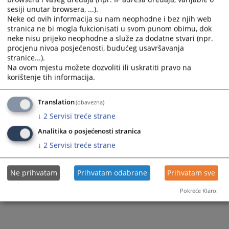
Prikazana vijest je na
:
Srpski jezik
sesiji unutar browsera, ...).
Neke od ovih informacija su nam neophodne i bez njih web
1134
PREGLEDA
stranica ne bi mogla fukcionisati u svom punom obimu, dok
neke nisu prijeko neophodne a služe za dodatne stvari (npr.
procjenu nivoa posjećenosti, budućeg usavršavanja
stranice...).
Na ovom mjestu možete dozvoliti ili uskratiti pravo na
korištenje tih informacija.
Translation
(obavezna)
↓
2
Servisi treće strane
Analitika o posjećenosti stranica
↓
2
Servisi treće strane
Ne prihvatam
Prihvatam odabrane
Prihvatam sve
Pokreće Klaro!