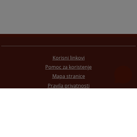
Korisni linkovi
Pomoc za koristenje
Mapa stranice
Pravila privatnosti
Redizajn web stranice je finansirala Evropska unija. Za njen sadržaj isključivo je odgovorno
Visoko sudsko i tužilačko vijeće BiH i ona ne odražava nužno stavove Evropske unije.