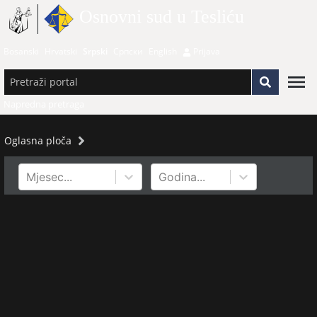
Osnovni sud u Tesliću
Bosanski
Hrvatski
Srpski
Српски
English
Prijava
Napredna pretraga
Oglasna ploča
Mjesec...
Godina...