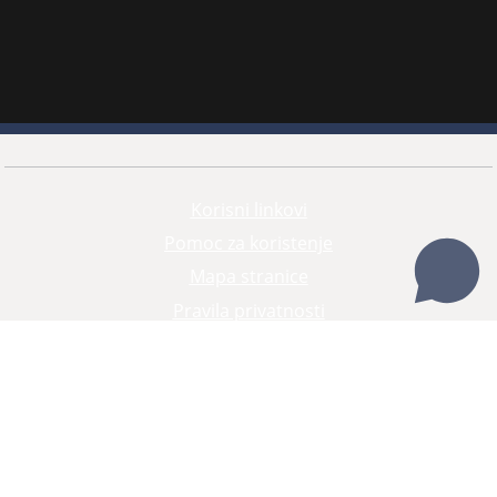
Korisni linkovi
Pomoc za koristenje
Mapa stranice
Pravila privatnosti
Redizajn web stranice je finansirala Evropska unija. Za njen sadržaj isključivo je odgovorno
Visoko sudsko i tužilačko vijeće BiH i ona ne odražava nužno stavove Evropske unije.