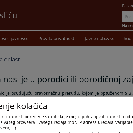
Bosan
sliću
Idi
na
Napre
sadržaj
osi s javnošću
Pravila privatnosti
Javne nabavke
Suds
a oblast
nasilje u porodici ili porodičnoj za
nio je osuđujuću pravosnažnu presudu, kojom je optuženom S.B.
li porodičnoj zajednici iz člana 190. stav 1. Krivičnog zakonik
enje kolačića
vora u trajanju od 1 (jedne) godine i istovremeno odredio da s
 od 2 (dvije) godine od dana pravosnažnosti presude ne učini nov
nica koristi određene skripte koje mogu pohranjivati i koristiti od
iz vašeg browsera i vašeg uređaja (npr. IP adresa uređaja, varijable 
tupku Republike Srpske optuženi se obavezuje da na ime troškov
era, ...).
0,00 KM u roku od 15 dana od dana pravosnažnosti presude.