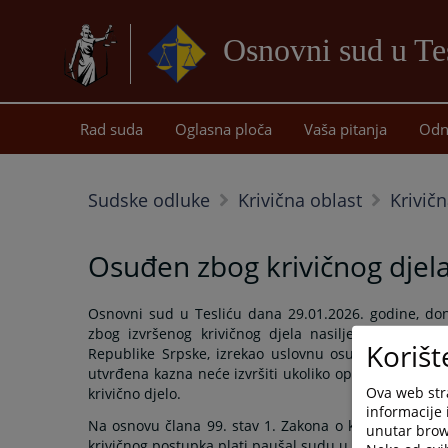
Osnovni sud u Te
Rad suda
Oglasna ploča
Vaša pitanja
Odn
Sudske odluke
Krivična oblast
Krivičn
Osuđen zbog krivičnog djela 
Osnovni sud u Tesliću dana 29.01.2026. godine, do
zbog izvršenog krivičnog djela nasilje u porodici i
Korišt
Republike Srpske, izrekao uslovnu osudu kaznu zat
utvrđena kazna neće izvršiti ukoliko optuženi u roku
Ova web stra
krivično djelo.
informacije 
Na osnovu člana 99. stav 1. Zakona o krivičnom pos
unutar brows
krivičnog postupka plati paušal sudu u iznosu od 15