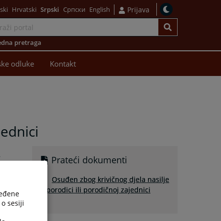
ski
Hrvatski
Srpski
Српски
English
Prijava
dna pretraga
ke odluke
Kontakt
jednici
,
Prateći dokumenti
a
e
Osuđen zbog krivičnog djela nasilje
o
u porodici ili porodičnoj zajednici
ređene
o sesiji
a