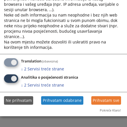
browsera i vašeg uređaja (npr. IP adresa uređaja, varijable o
Protok predmeta po referatima od 01.06. do 30.06.2026.
sesiji unutar browsera, ...).
Neke od ovih informacija su nam neophodne i bez njih web
godine
stranica ne bi mogla fukcionisati u svom punom obimu, dok
neke nisu prijeko neophodne a služe za dodatne stvari (npr.
procjenu nivoa posjećenosti, budućeg usavršavanja
stranice...).
56
PREGLEDA
Na ovom mjestu možete dozvoliti ili uskratiti pravo na
korištenje tih informacija.
Translation
(obavezna)
↓
2
Servisi treće strane
Analitika o posjećenosti stranica
↓
2
Servisi treće strane
Ne prihvatam
Prihvatam odabrane
Prihvatam sve
Pokreće Klaro!