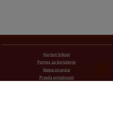
Korisni linkovi
Pomoc za koristenje
Mapa stranice
Pravila privatnosti
Redizajn web stranice je finansirala Evropska unija. Za njen sadržaj isključivo je odgovorno
Visoko sudsko i tužilačko vijeće BiH i ona ne odražava nužno stavove Evropske unije.