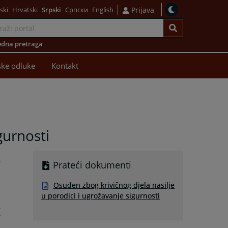
ski
Hrvatski
Srpski
Српски
English
Prijava
dna pretraga
ke odluke
Kontakt
gurnosti
,
Prateći dokumenti
a
u
Osuđen zbog krivičnog djela nasilje
u porodici i ugrožavanje sigurnosti
,
t