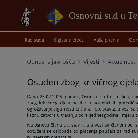
Osnovni sud u Te
Rad suda
Oglasna ploča
Vaša pitanja
Odn
Odnosi s javnošću
Vijesti
Aktuelnosti
Osuđen zbog krivičnog djela 
Dana 26.02.2026. godine, Osnovni sud u Tesliću, d
zbog krivičnog djela nasilje u porodici ili porodičn
ugrožavanje sigurnosti iz člana 150. stav 2. u vezi s
kaznu zatvora u trajanju od 1 (jedne) godine i mjeru o
Na osnovu člana 99. stav 1. a u vezi sa članom 96. s
optuženi se oslobađa od plaćanja paušala za rad suda
budžetskih sredstava.