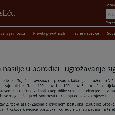
Bosan
sliću
Idi
na
Napre
sadržaj
osi s javnošću
Pravila privatnosti
Javne nabavke
Suds
nasilje u porodici i ugrožavanje si
onio je osuđujuću pravosnažnu presudu, kojom je optuženom V.P.
oj zajednici iz člana 190. stav 1. i 190. stav 5. i krivičnog djel
a stavom 1. Krivičnog zakonika Republike Srpske, izrekao jedinstven
baveznog liječenja od zavisnosti u trajanju od 6 (šest) mjeseci.
tav 2. tačka a) i e) Zakona o krivičnom postupku Republike Srpske
 i troškova krivičnog postupka i određuje da isti padaju na tere