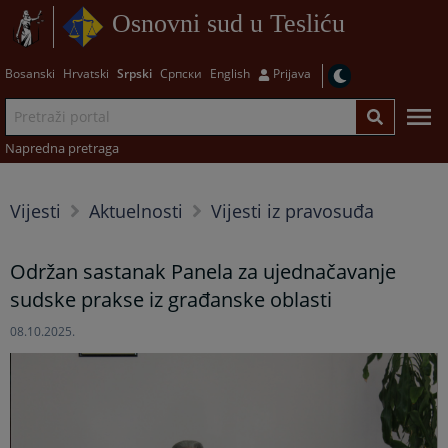
Osnovni sud u Tesliću
Bosanski
Hrvatski
Srpski
Српски
English
Prijava
Napredna pretraga
Vijesti
Aktuelnosti
Vijesti iz pravosuđa
Održan sastanak Panela za ujednačavanje
sudske prakse iz građanske oblasti
08.10.2025.