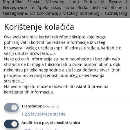
Republike Srpske, Vrhovnog suda Federacije Bosne i
Hercegovine te Apelacijskog suda Brčko distrikta Bosne i
Hercegovine, uz koordinaciju Visokog sudbenog i tužiteljskog
vijeća Bosne i Hercegovine. Učesnicima se obratio Damjan
Korištenje kolačića
Kaurinović, predsjednik Apelacijskog suda Brčko distrikta BiH
kao suda domaćina ovog sastanka, te naglasio značaj Panela
kao mehanizma za ujednačavanje sudske prakse na nivou
Ova web stranica koristi određene skripte koje mogu
države, a radi osiguranja pravne sigurnosti i jednakosti pred
pohranjivati i koristiti određene informacije iz vašeg
browsera i vašeg uređaja (npr. IP adresa uređaja, varijable o
zakonom građana Bosne i Hercegovine.
sesiji unutar browsera, ...).
Na sastanku je usvojen zapisnik sa prethodnog sastanka
Neke od ovih informacija su nam neophodne i bez njih web
Panela iz građanske oblasti koji je održan 10.6.2025. godine u
stranica ne bi mogla fukcionisati u svom punom obimu, dok
Vrhovnom sudu Republike Srpske, kada su diskutirane teme:
neke nisu prijeko neophodne a služe za dodatne stvari (npr.
„Da li se radi o otklonjivom ili neotklonjivom nedostatku u
procjenu nivoa posjećenosti, budućeg usavršavanja
situaciji kada je označeni tuženi umro prije podnošenja tužbe“,
stranice...).
„Trasirana i sopstvena mjenica (Valjanost sopstvene mjenice
Na ovom mjestu možete dozvoliti ili uskratiti pravo na
izdate na blanketu trasirane mjenice)“ i „Elementi mjenice i
korištenje tih informacija.
pravna valjanost mjenice“. Povodom ovih tema usuglašena su
pravna shvaćanja koja su verificirana unutar Panel sudova.
Translation
(obavezna)
Sukladno Pravilima o radu Panela, shvaćanja će biti objavljena
↓
2
Servisi treće strane
na znanje ne samo pravosudnoj zajednici, nego i široj javnosti,
nakon što se obrazloženja pravnih shvaćanja pripreme i
Analitika o posjećenosti stranica
verificiraju od strane Panel sudova.