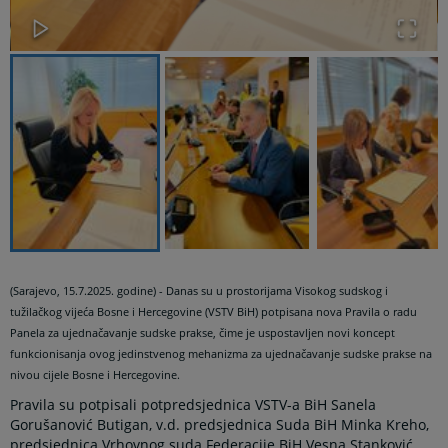
(Sarajevo, 15.7.2025. godine) - Danas su u prostorijama Visokog sudskog i
tužilačkog vijeća Bosne i Hercegovine (VSTV BiH) potpisana nova Pravila o radu
Panela za ujednačavanje sudske prakse, čime je uspostavljen novi koncept
funkcionisanja ovog jedinstvenog mehanizma za ujednačavanje sudske prakse na
nivou cijele Bosne i Hercegovine.
Pravila su potpisali potpredsjednica VSTV-a BiH Sanela
Gorušanović Butigan, v.d. predsjednica Suda BiH Minka Kreho,
predsjednica Vrhovnog suda Federacije BiH Vesna Stanković