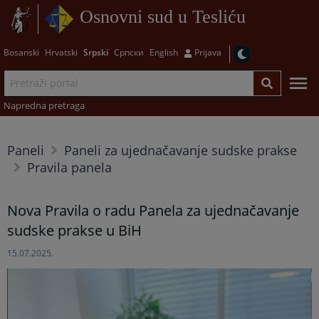
Osnovni sud u Tesliću
Bosanski
Hrvatski
Srpski
Српски
English
Prijava
Napredna pretraga
Paneli
Paneli za ujednačavanje sudske prakse
Pravila panela
Nova Pravila o radu Panela za ujednačavanje
sudske prakse u BiH
15.07.2025.