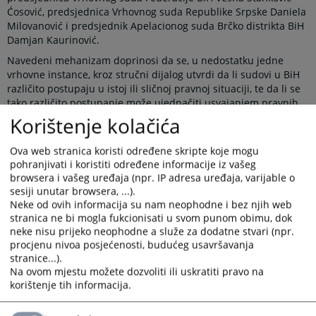
Ćosović, predsjednica Vrhovnog suda Republike Srpske Daniela
Milovanović i predsjednik Apelacionog suda Brčko distrikta BiH
Damjan Kaurinović.
Navedeni mehanizam doprinosi da se, u nedostatku jedne
vrhovne instance, kroz stručni dijalog utvrdi da li sudovi u BiH
različito postupaju u istoj ili sličnoj pravnoj situaciji, te da li se
tako različito postupanje može ujednačiti usvajanjem pravnih
shvatanja na nivou sudova najviše instance. Javno objavljivanje
Korištenje kolačića
ovih shvatanja omogućava građanima i njihovim zastupnicima
korištenje istih prilikom ostvarivanja svojih prava pred sudom,
Ova web stranica koristi određene skripte koje mogu
čime mogu osigurati veću pravnu sigurnost i jednakost pred
pohranjivati i koristiti određene informacije iz vašeg
zakonom, bez obzira u kom dijelu države žive.
browsera i vašeg uređaja (npr. IP adresa uređaja, varijable o
sesiji unutar browsera, ...).
Novi koncept rada Panela predviđa održavanje većeg broja
Neke od ovih informacija su nam neophodne i bez njih web
sastanaka tokom godine, najmanje po jednog iz oblasti
stranica ne bi mogla fukcionisati u svom punom obimu, dok
krivičnog, građanskog i upravnog prava. Teme za sastanke
neke nisu prijeko neophodne a služe za dodatne stvari (npr.
dogovaraju se na pripremnom sastanku, koji se održava
procjenu nivoa posjećenosti, budućeg usavršavanja
početkom svake kalendarske godine u prostorijama VSTV-a BiH.
stranice...).
Sastanci Panela se potom organizuju u sudovima najviše
Na ovom mjestu možete dozvoliti ili uskratiti pravo na
instance, čime je napravljen iskorak u odnosu na raniju praksu
korištenje tih informacija.
kada su se svi sastanci održavali isključivo u VSTV-u BiH.
Potreba za efikasnijom regulacijom rada Panela postala je