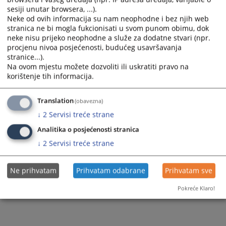
sesiji unutar browsera, ...).
Neke od ovih informacija su nam neophodne i bez njih web
stranica ne bi mogla fukcionisati u svom punom obimu, dok
189
PREGLEDA
neke nisu prijeko neophodne a služe za dodatne stvari (npr.
procjenu nivoa posjećenosti, budućeg usavršavanja
stranice...).
Na ovom mjestu možete dozvoliti ili uskratiti pravo na
korištenje tih informacija.
Translation
(obavezna)
↓
2
Servisi treće strane
Analitika o posjećenosti stranica
↓
2
Servisi treće strane
Ne prihvatam
Prihvatam odabrane
Prihvatam sve
Pokreće Klaro!