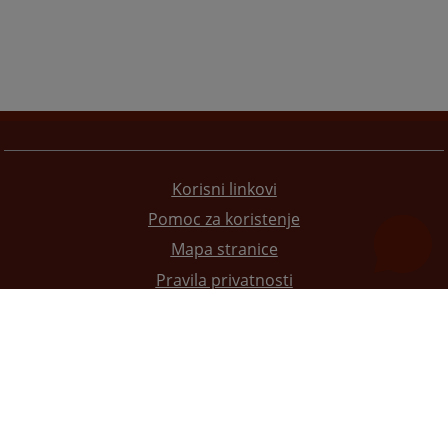
Korisni linkovi
Pomoc za koristenje
Mapa stranice
Pravila privatnosti
Redizajn web stranice je finansirala Evropska unija. Za njen sadržaj isključivo je odgovorno
Visoko sudsko i tužilačko vijeće BiH i ona ne odražava nužno stavove Evropske unije.