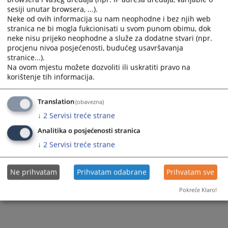
sesiji unutar browsera, ...).
Neke od ovih informacija su nam neophodne i bez njih web
stranica ne bi mogla fukcionisati u svom punom obimu, dok
286
PREGLEDA
neke nisu prijeko neophodne a služe za dodatne stvari (npr.
procjenu nivoa posjećenosti, budućeg usavršavanja
stranice...).
Na ovom mjestu možete dozvoliti ili uskratiti pravo na
korištenje tih informacija.
Translation
(obavezna)
↓
2
Servisi treće strane
Analitika o posjećenosti stranica
↓
2
Servisi treće strane
Ne prihvatam
Prihvatam odabrane
Prihvatam sve
Pokreće Klaro!