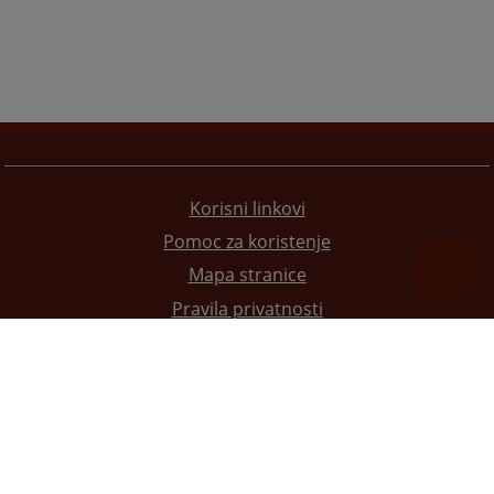
Korisni linkovi
Pomoc za koristenje
Mapa stranice
Pravila privatnosti
Redizajn web stranice je finansirala Evropska unija. Za njen sadržaj isključivo je odgovorno
Visoko sudsko i tužilačko vijeće BiH i ona ne odražava nužno stavove Evropske unije.