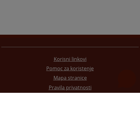
Korisni linkovi
Pomoc za koristenje
Mapa stranice
Pravila privatnosti
Redizajn web stranice je finansirala Evropska unija. Za njen sadržaj isključivo je odgovorno
Visoko sudsko i tužilačko vijeće BiH i ona ne odražava nužno stavove Evropske unije.