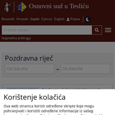
Osnovni sud u Tesliću
Bosanski
Hrvatski
Srpski
Српски
English
Prijava
Napredna pretraga
Pozdravna riječ
Navigate
Navigate
forward
forward
to
to
Pozdravna riječ predsjednice suda
interact
interact
Korištenje kolačića
with
with
26.12.2012.
the
the
calendar
calendar
Ova web stranica koristi određene skripte koje mogu
and
and
pohranjivati i koristiti određene informacije iz vašeg
select
select