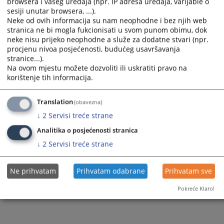
browsera i vašeg uređaja (npr. IP adresa uređaja, varijable o
a
a
sesiji unutar browsera, ...).
1 - 1 / 1
date.
date.
Neke od ovih informacija su nam neophodne i bez njih web
Press
Press
stranica ne bi mogla fukcionisati u svom punom obimu, dok
1
the
the
neke nisu prijeko neophodne a služe za dodatne stvari (npr.
question
question
procjenu nivoa posjećenosti, budućeg usavršavanja
mark
mark
stranice...).
key
key
Na ovom mjestu možete dozvoliti ili uskratiti pravo na
to
to
korištenje tih informacija.
get
get
the
the
Translation
(obavezna)
keyboard
keyboard
shortcuts
shortcuts
↓
2
Servisi treće strane
for
for
Analitika o posjećenosti stranica
changing
changing
dates.
dates.
↓
2
Servisi treće strane
Ne prihvatam
Prihvatam odabrane
Prihvatam sve
Pokreće Klaro!