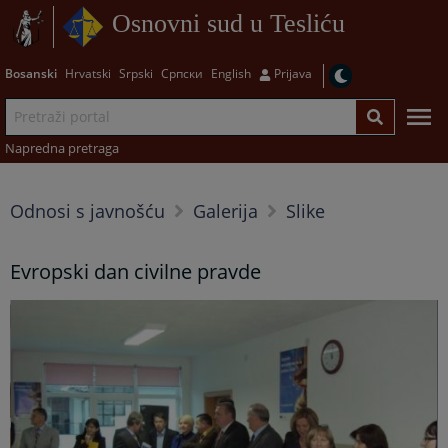
Osnovni sud u Tesliću
Bosanski
Hrvatski
Srpski
Српски
English
Prijava
Napredna pretraga
Odnosi s javnošću
Galerija
Slike
Evropski dan civilne pravde