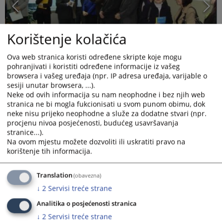
Korištenje kolačića
Ova web stranica koristi određene skripte koje mogu
pohranjivati i koristiti određene informacije iz vašeg
browsera i vašeg uređaja (npr. IP adresa uređaja, varijable o
sesiji unutar browsera, ...).
Neke od ovih informacija su nam neophodne i bez njih web
stranica ne bi mogla fukcionisati u svom punom obimu, dok
neke nisu prijeko neophodne a služe za dodatne stvari (npr.
procjenu nivoa posjećenosti, budućeg usavršavanja
stranice...).
Na ovom mjestu možete dozvoliti ili uskratiti pravo na
korištenje tih informacija.
26.10.2010. godine -"Evropski dan civilne pravde" Osnovni sud
u Tesliću
Translation
(obavezna)
Prikazana vijest je na
:
Bosanski jezik
↓
2
Servisi treće strane
1463
PREGLEDA
Analitika o posjećenosti stranica
↓
2
Servisi treće strane